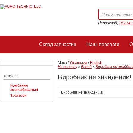
Наприклад,
R52145
Склад запчастин
Наші переваги
О
Мова /
Українська
/
English
На головну
»
Бренд
»
Виробник не знайден
Виробник не знайдений!
Категорії
Комбайни
зернозбиральні
Виробник не знайдений!
Трактори