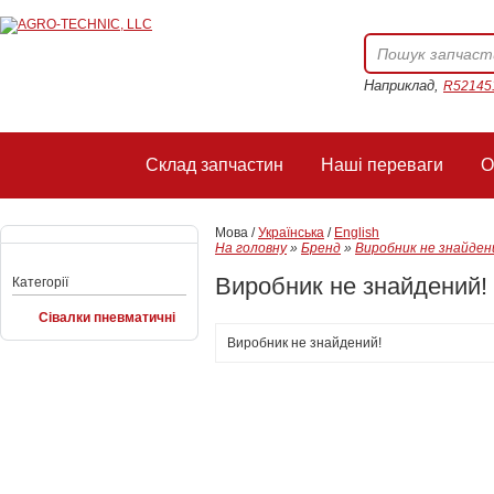
Наприклад,
R52145
Склад запчастин
Наші переваги
О
Мова /
Українська
/
English
На головну
»
Бренд
»
Виробник не знайден
Виробник не знайдений!
Категорії
Сівалки пневматичні
Виробник не знайдений!