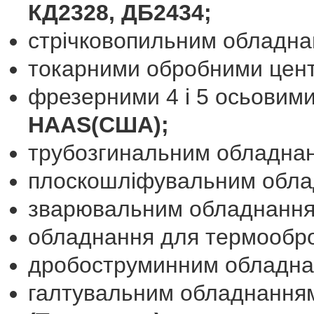
КД2328, ДБ2434;
стрічковопильним обладн
токарними обробними це
фрезерними 4 і 5 осьовим
HAAS
(США);
трубозгинальним обладн
плоскошліфувальним обл
зварювальним обладнанн
обладнання для термообр
дробоструминним обладн
галтувальним обладнанн