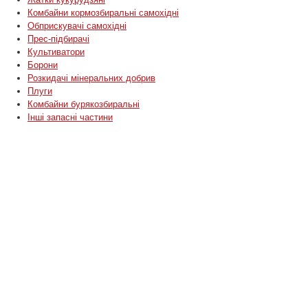
Комбайни кормозбиральні самохідні
Обприскувачі самохідні
Прес-підбирачі
Культиватори
Борони
Розкидачі мінеральних добрив
Плуги
Комбайни бурякозбиральні
Інші запасні частини