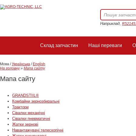
Наприклад,
R52145
Склад запчастин
Наші переваги
О
Мова /
Українська
/
English
На головну
»
Мапа сайту
Мапа сайту
GRANDSTIIL®
Комбайни зернозбиральні
Трактори
Сівалки механічні
Сівалки пневматичні
Жатки зернові
Навантажувачі телескопічні
Жатки кукурудзяні