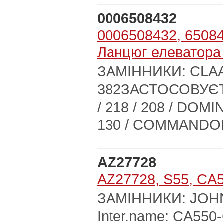
0006508432
0006508432, 65084
Ланцюг елеватора
ЗАМІННИКИ: CLAAS
382ЗАСТОСОВУЄТЬ
/ 218 / 208 / DOMIN
130 / COMMANDOR
AZ27728
AZ27728, S55, CA5
ЗАМІННИКИ: JOHN
Inter.name: CA5