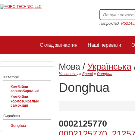
Наприклад,
R52145
Склад запчастин
Наші переваги
О
Мова /
Українська
На головну
»
Бренд
»
Donghua
Категорії
Donghua
Комбайни
зернозбиральні
Комбайни
кормозбиральні
самохідні
Виробник
0002125770
Donghua
0002125770, 21257