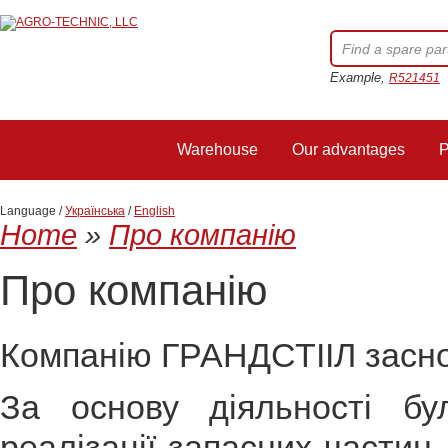
Example,
R521451
Warehouse
Our advantages
P
Language /
Українська
/
English
Home
»
Про компанію
Про компанію
Компанію ГРАНДСТІІЛ засно
За основу діяльності бу
реалізації запасних частин 