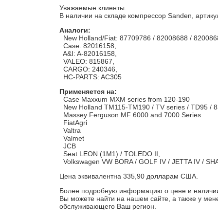
Уважаемые клиенты.
В наличии на складе компрессор Sanden, артику
Аналоги:
New Holland/Fiat: 87709786 / 82008688 / 820086
Case: 82016158,
A&I: A-82016158,
VALEO: 815867,
CARGO: 240346,
HC-PARTS: AC305
Применяется на:
Case Maxxum MXM series from 120-190
New Holland TM115-TM190 / TV series / TD95 / 
Massey Ferguson MF 6000 and 7000 Series
FiatAgri
Valtra
Valmet
JCB
Seat LEON (1M1) / TOLEDO II,
Volkswagen VW BORA / GOLF IV / JETTA IV / S
Цена эквивалентна 335,90 долларам США.
Более подробную информацию о цене и наличии
Вы можете найти на нашем сайте, а также у ме
обслуживающего Ваш регион.