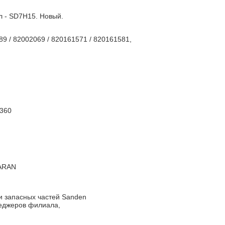
л - SD7H15. Новый.
89 / 82002069 / 820161571 / 820161581,
8360
HARAN
 запасных частей Sanden
неджеров филиала,