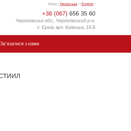
Мова
/
Українська
/
/
English
/
+38 (067)
656 35 60
Чернігівська обл., Чернігівський р-н,
с. Єрків, вул. Київська, 18 Б
Зв’язатися з нами
ДСТИИЛ