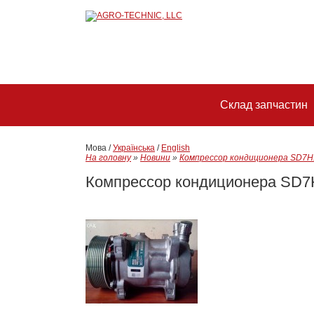
Склад запчастин
Мова /
Українська
/
English
На головну
»
Новини
»
Компрессор кондиционера SD7H
Компрессор кондиционера SD7