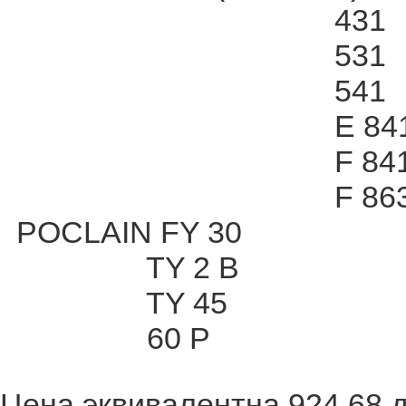
431
531
541
E 84
F 84
F 86
POCLAIN FY 30
TY 2 B
TY 45
60 P
Цена эквивалентна 924,68