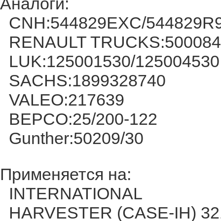
Аналоги:
CNH:544829EXC/544829R9
RENAULT TRUCKS:5000841
LUK:125001530/125004530
SACHS:1899328740
VALEO:217639
BEPCO:25/200-122
Gunther:50209/30
Применяется на:
INTERNATIONAL
HARVESTER (CASE-IH) 32