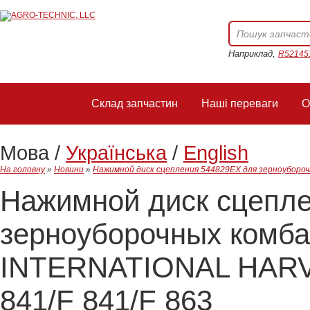
Наприклад,
R52145
Склад запчастин
Наші переваги
О
Мова /
Українська
/
English
На головну
»
Новини
»
Нажимной диск сцепления 544829EX для зерноубороч
Нажимной диск сцепл
зерноуборочных комб
INTERNATIONAL HARVE
841/F 841/F 863