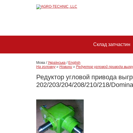
Склад запчастин
Мова /
Українська
/
English
На головну
»
Новини
»
Редуктор угловой привода выгру
Редуктор угловой привода выг
202/203/204/208/210/218/Domina