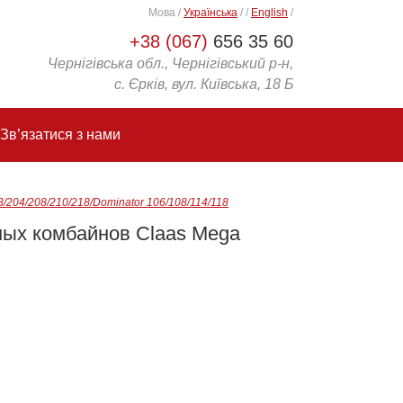
Мова
/
Українська
/
/
English
/
+38 (067)
656 35 60
Чернігівська обл., Чернігівський р-н,
с. Єрків, вул. Київська, 18 Б
Зв’язатися з нами
204/208/210/218/Dominator 106/108/114/118
ных комбайнов Claas Mega