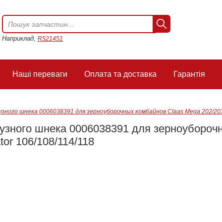
Наприклад,
R521451
Наші переваги
Оплата та доставка
Гарантія
зного шнека 0006038391 для зерноуборочных комбайнов Claas Mega 202/203/
рузного шнека 0006038391 для зерноубороч
tor 106/108/114/118