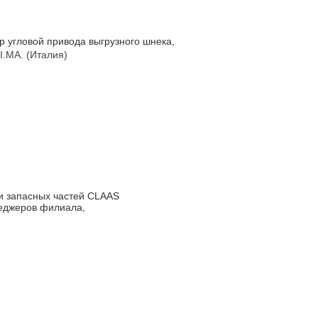
 угловой привода выгрузного шнека,
I.MA. (Италия)
и запасных частей CLAAS
неджеров филиала,