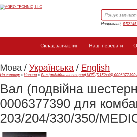
Наприклад,
R52145
Склад запчастин
Наші переваги
О
Мова /
Українська
/
English
На головну
»
Новини
»
Вал (подвійна шестерня) КПП (D152x46) 0006377390
Вал (подвійна шестерн
0006377390 для комб
203/204/330/350/MEDI