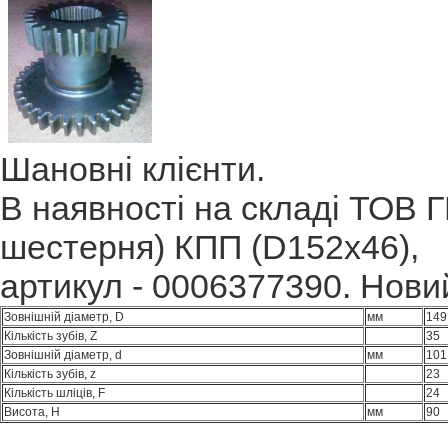
Шановні клієнти.
В наявності на складі ТОВ 
шестерня) КПП (D152x46),
артикул - 0006377390. Нови
Зовнішній діаметр, D
мм
149
Кількість зубів, Z
35
Зовнішній діаметр, d
мм
101
Кількість зубів, z
23
Кількість шліців, F
24
Висота, H
мм
90