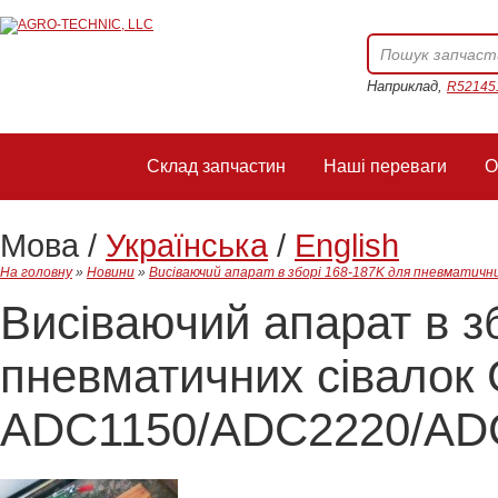
Наприклад,
R52145
Склад запчастин
Наші переваги
О
Мова /
Українська
/
English
На головну
»
Новини
»
Висіваючий апарат в зборі 168-187K для пневматич
Висіваючий апарат в з
пневматичних сівало
ADC1150/ADC2220/AD