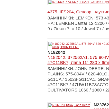
4375, IFS204, Сенсор індукти
ЗАМІННИКИ: LEMKEN: 573 4
НА: LEMKEN Jantar 12-1200 / Com
9 / Zirkon 7 to 10 / Juwel 7 / Ju
N182042
N182042, 372562A1, 575-804V
47C11BK7, Лапа 11"-280 x 6
ЗАМІННИКИ: JOHN DEERE: N1
PLAINS: 575-804V / 820-401C 
G11CA / 15028-G11СА1, GRANIT
47C11BK7 / 47UW11B7ЗАСТ
CULTIVATORS 1060 / 1060 / 2200
N23762