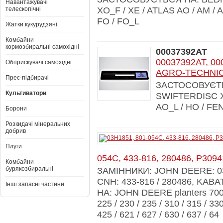
Навантажувачі
телескопічні
XO_F / XE / ATLAS AO / AM / A
FO / FO_L
Жатки кукурудзяні
Комбайни
кормозбиральні самохідні
00037392AT
00037392AT, 000
Обприскувачі самохідні
AGRO-TECHNI
Прес-підбирачі
ЗАСТОСОВУЄТЬС
Культиватори
SWIFTERDISC XN
AO_L / HO / FEN
Борони
Розкидачі мінеральних
добрив
Плуги
054C, 433-816, 280486, P3094
Комбайни
бурякозбиральні
ЗАМІННИКИ: JOHN DEERE: 03
CNH: 433-816 / 280486, KA
Інші запасні частини
НА: JOHN DEERE planters 7000 
225 / 230 / 235 / 310 / 315 / 330
425 / 621 / 627 / 630 / 637 / 64