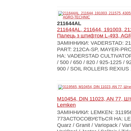
211644AL
211644AL, 211644, 191003, 21
Палець з штифтом L-493, A
ЗАМІННИКИ: VADERSTAD: 2116
PART: 212СА-SP, MAYER-P
НА: VADERSTAD CULTIVATORS 
/ 500 / 650 / 820 / 925-1225 
900 / SOIL ROLLERS REXIUS 10
M10454, DIN 11023, AN 77, Шт
Lemken
ЗАМІННИКИ: LEMKEN: 3119565
77ЗАСТОСОВУЄТЬСЯ НА: LEMK
Quarz / Granit / Variopack / Var