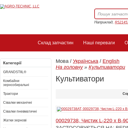
Наприклад,
R52145
Склад запчастин
Наші переваги
О
Мова /
Українська
/
English
Категорії
На головну
»
Культиватори
GRANDSTIIL®
Культиватори
Комбайни
зернозбиральні
Трактори
Со
Сівалки механічні
Сівалки пневматичні
00029738, Чистик L-220 x B-
Жатки зернові
ЗАСТОСОВУЄТЬСЯ НА: BEDNAR