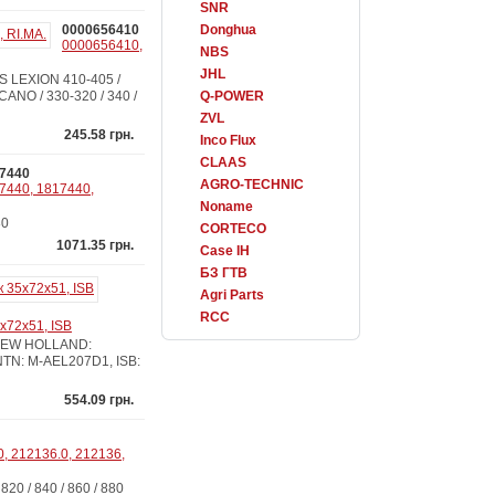
SNR
0000656410
Donghua
0000656410,
NBS
JHL
 LEXION 410-405 /
UCANO / 330-320 / 340 /
Q-POWER
ZVL
245.58 грн.
Inco Flux
CLAAS
7440
AGRO-TECHNIC
7440, 1817440,
Noname
80
CORTECO
1071.35 грн.
Case IH
БЗ ГТВ
Agri Parts
RCC
x72x51, ISB
 NEW HOLLAND:
 NTN: M-AEL207D1, ISB:
554.09 грн.
, 212136.0, 212136,
0 / 840 / 860 / 880