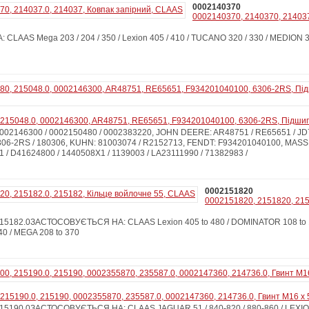
0002140370
0002140370, 2140370, 214037
AAS Mega 203 / 204 / 350 / Lexion 405 / 410 / TUCANO 320 / 330 / MEDION 3
 215048.0, 0002146300, AR48751, RE65651, F934201040100, 6306-2RS, Підши
02146300 / 0002150480 / 0002383220, JOHN DEERE: AR48751 / RE65651 / JD7
 6306-2RS / 180306, KUHN: 81003074 / R2152713, FENDT: F934201040100, MA
 / D41624800 / 1440508X1 / 1139003 / LA23111990 / 71382983 /
0002151820
0002151820, 2151820, 215
5182.0ЗАСТОСОВУЄТЬСЯ НА: CLAAS Lexion 405 to 480 / DOMINATOR 108 to 1
40 / MEGA 208 to 370
215190.0, 215190, 0002355870, 235587.0, 0002147360, 214736.0, Гвинт M16 x 5
5190.0ЗАСТОСОВУЄТЬСЯ НА: CLAAS JAGUAR 51 / 840-820 / 880-860 / LEXION 47