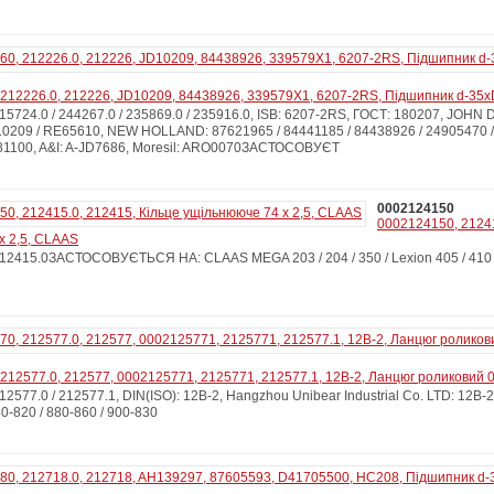
212226.0, 212226, JD10209, 84438926, 339579X1, 6207-2RS, Підшипник d-35x
724.0 / 244267.0 / 235869.0 / 235916.0, ISB: 6207-2RS, ГОСТ: 180207, JOHN
10209 / RE65610, NEW HOLLAND: 87621965 / 84441185 / 84438926 / 24905470 /
100, A&I: A-JD7686, Moresil: ARO0070ЗАСТОСОВУЄТ
0002124150
0002124150, 21241
x 2,5, CLAAS
2415.0ЗАСТОСОВУЄТЬСЯ НА: CLAAS MEGA 203 / 204 / 350 / Lexion 405 / 410 /
212577.0, 212577, 0002125771, 2125771, 212577.1, 12B-2, Ланцюг роликовий 
577.0 / 212577.1, DIN(ISO): 12B-2, Hangzhou Unibear Industrial Co. LTD: 
820 / 880-860 / 900-830