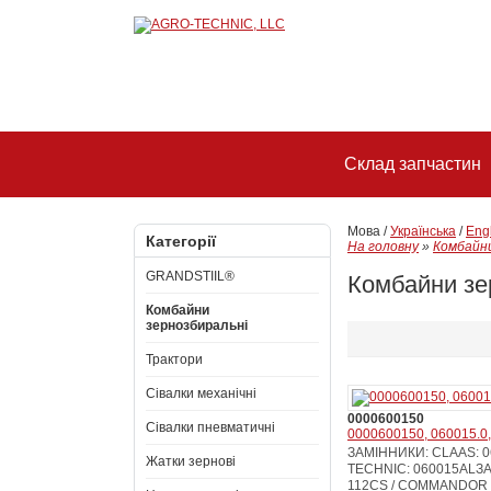
Склад запчастин
Мова /
Українська
/
Eng
Категорії
На головну
»
Комбайни
GRANDSTIIL®
Комбайни зе
Комбайни
зернозбиральні
Трактори
Сівалки механічні
0000600150
Сівалки пневматичні
0000600150, 060015.0,
ЗАМІННИКИ: CLAAS: 06
Жатки зернові
TECHNIC: 060015ALЗ
112CS / COMMANDOR 