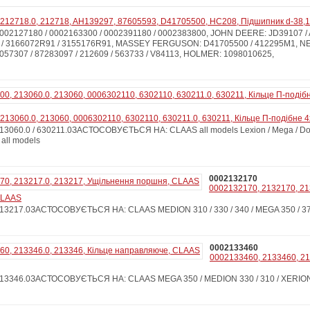
212718.0, 212718, AH139297, 87605593, D41705500, HC208, Підшипник d-38,1
02127180 / 0002163300 / 0002391180 / 0002383800, JOHN DEERE: JD39107 /
1 / 3166072R91 / 3155176R91, MASSEY FERGUSON: D41705500 / 412295M1, 
4057307 / 87283097 / 212609 / 563733 / V84113, HOLMER: 1098010625,
213060.0, 213060, 0006302110, 6302110, 630211.0, 630211, Кільце П-подібне 
060.0 / 630211.0ЗАСТОСОВУЄТЬСЯ НА: CLAAS all models Lexion / Mega / Domi
 all models
0002132170
0002132170, 2132170, 21
CLAAS
3217.0ЗАСТОСОВУЄТЬСЯ НА: CLAAS MEDION 310 / 330 / 340 / MEGA 350 / 37
0002133460
0002133460, 2133460, 21
13346.0ЗАСТОСОВУЄТЬСЯ НА: CLAAS MEGA 350 / MEDION 330 / 310 / XERION 