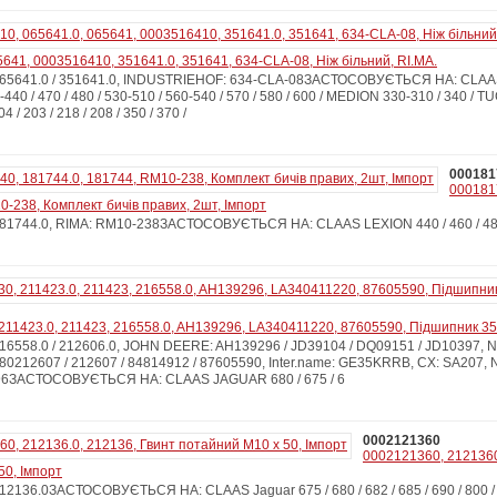
5641, 0003516410, 351641.0, 351641, 634-CLA-08, Ніж більний, RI.MA.
65641.0 / 351641.0, INDUSTRIEHOF: 634-CLA-08ЗАСТОСОВУЄТЬСЯ НА: CLAAS
-440 / 470 / 480 / 530-510 / 560-540 / 570 / 580 / 600 / MEDION 330-310 / 340 / T
 / 203 / 218 / 208 / 350 / 370 /
000181
000181
0-238, Комплект бичів правих, 2шт, Імпорт
81744.0, RIMA: RM10-238ЗАСТОСОВУЄТЬСЯ НА: CLAAS LEXION 440 / 460 / 4
211423.0, 211423, 216558.0, AH139296, LA340411220, 87605590, Підшипник 35
6558.0 / 212606.0, JOHN DEERE: AH139296 / JD39104 / DQ09151 / JD10397,
 80212607 / 212607 / 84814912 / 87605590, Inter.name: GE35KRRB, CX: SA207,
296ЗАСТОСОВУЄТЬСЯ НА: CLAAS JAGUAR 680 / 675 / 6
0002121360
0002121360, 2121360
50, Імпорт
136.0ЗАСТОСОВУЄТЬСЯ НА: CLAAS Jaguar 675 / 680 / 682 / 685 / 690 / 800 / 82