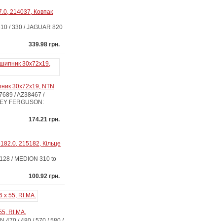
.0, 214037, Ковпак
10 / 330 / JAGUAR 820
339.98 грн.
пник 30x72x19, NTN
689 / AZ38467 /
SSEY FERGUSON:
174.21 грн.
182.0, 215182, Кільце
28 / MEDION 310 to
100.92 грн.
5, RI.MA.
0 / 480 / 570 / 580 /