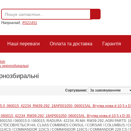
Наприклад,
R521451
Наші переваги
Оплата та доставка
Гарантія
lish
 зернозбиральні
рнозбиральні
Сортування:
 060015, 42234, RM39-292, 18AP001050, 060015AL, Втулка ножа d-10,5 x D-3
00150 / 060015.0 / 060015, RADURA: 42234, RI.MA: RM39-292, AGRI PARTS: 
АСТОСОВУЄТЬСЯ НА: CLAAS COMBINES CONSUL / CORSAR / COLUMBUS / 
114CS / COMMANDOR 115CS / COMMANDOR 116CS / COMMANDOR 228 CS /