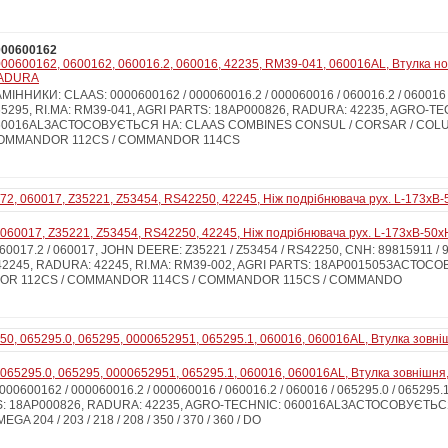
000600162
00600162, 0600162, 060016.2, 060016, 42235, RM39-041, 060016AL, Втулка нож
ADURA
МІННИКИ: CLAAS: 0000600162 / 000060016.2 / 000060016 / 060016.2 / 060016 /
5295, RI.MA: RM39-041, AGRI PARTS: 18AP000826, RADURA: 42235, AGRO-TE
60016ALЗАСТОСОВУЄТЬСЯ НА: CLAAS COMBINES CONSUL / CORSAR / COLU
OMMANDOR 112CS / COMMANDOR 114CS
060017, Z35221, Z53454, RS42250, 42245, Ніж подрібнювача рух. L-173xB-50
017.2 / 060017, JOHN DEERE: Z35221 / Z53454 / RS42250, CNH: 89815911 / 9
942245, RADURA: 42245, RI.MA: RM39-002, AGRI PARTS: 18AP001505ЗАСТОС
R 112CS / COMMANDOR 114CS / COMMANDOR 115CS / COMMANDO
065295.0, 065295, 0000652951, 065295.1, 060016, 060016AL, Втулка зовнішня,
0600162 / 000060016.2 / 000060016 / 060016.2 / 060016 / 065295.0 / 065295.1 
TS: 18AP000826, RADURA: 42235, AGRO-TECHNIC: 060016ALЗАСТОСОВУЄТЬ
MEGA 204 / 203 / 218 / 208 / 350 / 370 / 360 / DO