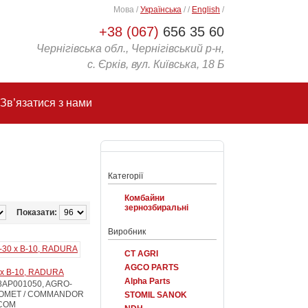
Мова
/
Українська
/
/
English
/
+38 (067)
656 35 60
Чернігівська обл., Чернігівський р-н,
с. Єрків, вул. Київська, 18 Б
Зв’язатися з нами
Категорії
Комбайни
зернозбиральні
Показати:
Виробник
CT AGRI
AGCO PARTS
0 x B-10, RADURA
Alpha Parts
18AP001050, AGRO-
COMET / COMMANDOR
STOMIL SANOK
 COM