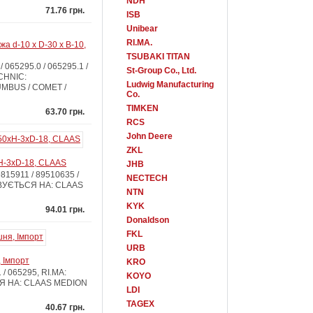
NDH
71.76 грн.
ISB
Unibear
RI.MA.
а d-10 x D-30 x B-10,
TSUBAKI TITAN
 065295.0 / 065295.1 /
St-Group Co., Ltd.
CHNIC:
Ludwig Manufacturing
MBUS / COMET /
Co.
TIMKEN
63.70 грн.
RCS
John Deere
ZKL
xH-3xD-18, CLAAS
JHB
815911 / 89510635 /
NECTECH
ОВУЄТЬСЯ НА: CLAAS
NTN
KYK
94.01 грн.
Donaldson
FKL
URB
 Імпорт
KRO
/ 065295, RI.MA:
KOYO
СЯ НА: CLAAS MEDION
LDI
TAGEX
40.67 грн.