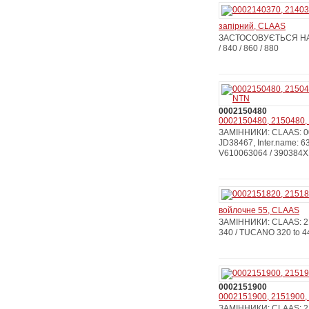
запірний, CLAAS
ЗАСТОСОВУЄТЬСЯ НА: CL
/ 840 / 860 / 880
0002150480
0002150480, 2150480,
ЗАМІННИКИ: CLAAS: 00
JD38467, Inter.name:
V610063064 / 390384X1
войлочне 55, CLAAS
ЗАМІННИКИ: CLAAS: 21
340 / TUCANO 320 to 4
0002151900
0002151900, 2151900, 
ЗАМІННИКИ: CLAAS: 21