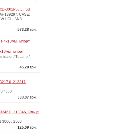
xD-80xB-56,3, ISB
 AH139297, CASE:
NEW HOLLAND:
573.28 грн.
4x10мм, Імпорт
nator / Tucano /
45.28 грн.
3217.0, 213217,
0 / 360
333.07 грн.
3346.0, 213346, Кільце
3000 / 2500
125.09 грн.