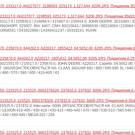
233117.0, AH227077, 3198593, 025173, 1.327.644, 6206-2RS, Підшипник 30x6
117.0 / 235830.0 / 216084.0 / 215467.0 / 235914.0, JOHN DEERR: JD10383 / J
INGHOFF: 025007, INA: 4407, CNH: 80210043 / 28996530 / 80210064 / 210064 /
9583X1 / D41622900 / LA340411237 / 353102X1, KUHN
235870.0, 644262.0, AZ20217, 2855422, 04.5052.00, 6205-2RS, Підшипник d-25
2155170 / 215517.0 / 235870.0, JOHN DEERE: AZ20217, Capello: 04.5052.00, I
: 180205ЗАСТОСОВУЄТЬСЯ НА: CLAAS JAGUAR 682 / 800 / 695-685 SL / 840-82
 480 / 570 / 580 / 600 / 410-405 / 43
215525.0, 215525, 0002378320, 237832.0, 237832, 6006-2RS, Підшипник d-30x
5525.0 / 237832.0, Inter.name: 6006-2RSЗАСТОСОВУЄТЬСЯ НА: CLAAS JAGUAR 
 / LEXION 410-405 / 430-410 / 430-415 / 460-440 / 470 / 480 / 530-510 / 560-540 / 5
 430 / 450-440 / MEGA 202 / 204