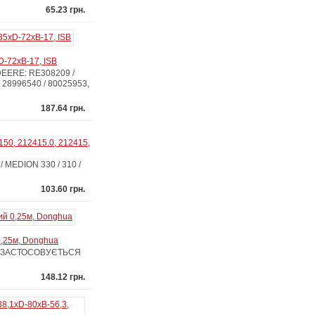
65.23 грн.
D-72xB-17, ISB
 DEERE: RE308209 /
 28996540 / 80025953,
187.64 грн.
50, 212415.0, 212415,
 MEDION 330 / 310 /
103.60 грн.
0,25м, Donghua
12B-2ЗАСТОСОВУЄТЬСЯ
148.12 грн.