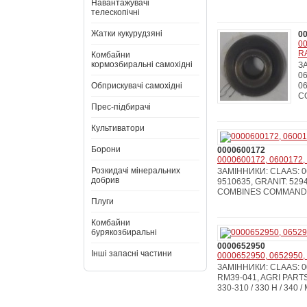
Навантажувачі
телескопічні
Жатки кукурудзяні
0
00
R
Комбайни
кормозбиральні самохідні
ЗА
06
Обприскувачі самохідні
0
C
Прес-підбирачі
Культиватори
Борони
0000600172
0000600172, 0600172, 
Розкидачі мінеральних
ЗАМІННИКИ: CLAAS: 060
добрив
9510635, GRANIT: 52
COMBINES COMMANDO
Плуги
Комбайни
бурякозбиральні
0000652950
Інші запасні частини
0000652950, 0652950, 
ЗАМІННИКИ: CLAAS: 000
RM39-041, AGRI PAR
330-310 / 330 H / 340 / 