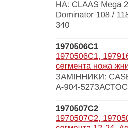
НА: CLAAS Mega 203 
Dominator 108 / 118
340
1970506C1
1970506C1, 197916
сегмента ножа жнив
ЗАМІННИКИ: CASE:
A-904-527ЗАСТОС
1970507C2
1970507C2, 197050
сегмента 12-24, Ag