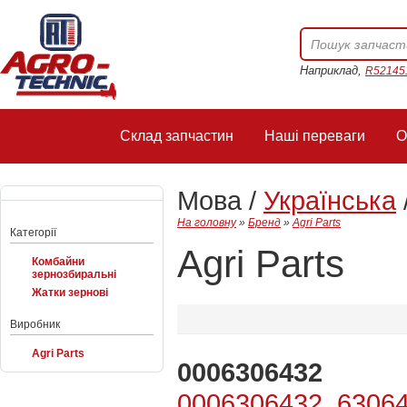
Наприклад,
R52145
Склад запчастин
Наші переваги
О
Мова /
Українська
На головну
»
Бренд
»
Agri Parts
Категорії
Agri Parts
Комбайни
зернозбиральні
Жатки зернові
Виробник
Agri Parts
0006306432
0006306432, 63064