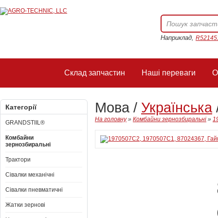
Наприклад,
R52145
Склад запчастин
Наші переваги
О
Мова /
Українська
Категорії
На головну
»
Комбайни зернозбиральні
»
1
GRANDSTIIL®
Комбайни
зернозбиральні
Трактори
Сівалки механічні
Сівалки пневматичні
Жатки зернові