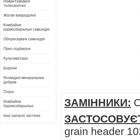
Навантажувачі
телескопічні
Жатки кукурудзяні
Комбайни
кормозбиральні самохідні
Обприскувачі самохідні
Прес-підбирачі
Культиватори
Борони
Розкидачі мінеральних
добрив
Плуги
ЗАМІННИКИ:
C
Комбайни
бурякозбиральні
ЗАСТОСОВУЄ
Інші запасні частини
grain header 1