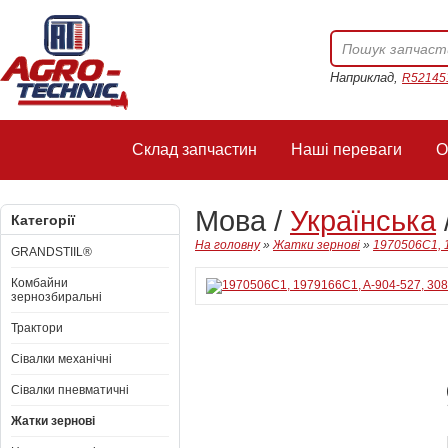
Наприклад,
R52145
Склад запчастин
Наші переваги
О
Мова /
Українська
Категорії
На головну
»
Жатки зернові
»
1970506C1, 1
GRANDSTIIL®
Комбайни
зернозбиральні
Трактори
Сівалки механічні
Сівалки пневматичні
Жатки зернові