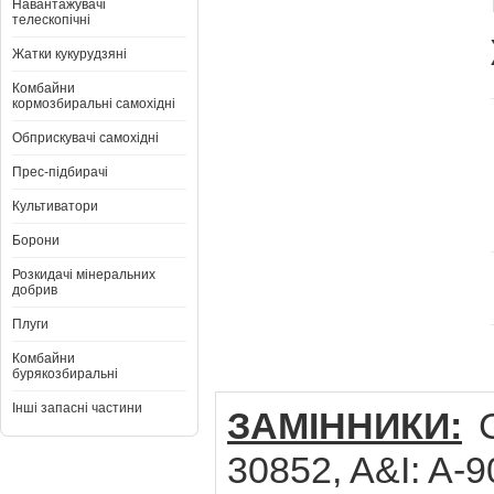
Навантажувачі
телескопічні
Жатки кукурудзяні
Комбайни
кормозбиральні самохідні
Обприскувачі самохідні
Прес-підбирачі
Культиватори
Борони
Розкидачі мінеральних
добрив
Плуги
Комбайни
бурякозбиральні
Інші запасні частини
ЗАМІННИКИ:
C
30852, A&I: A-