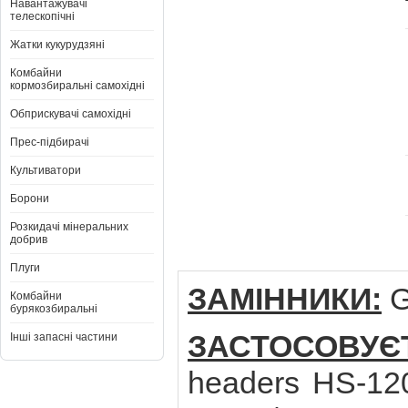
Навантажувачі
телескопічні
Жатки кукурудзяні
Комбайни
кормозбиральні самохідні
Обприскувачі самохідні
Прес-підбирачі
Культиватори
Борони
Розкидачі мінеральних
добрив
Плуги
ЗАМІННИКИ:
G
Комбайни
бурякозбиральні
ЗАСТОСОВУЄ
Інші запасні частини
headers HS-12