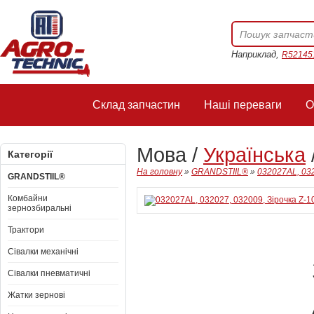
Наприклад,
R52145
Склад запчастин
Наші переваги
О
Мова /
Українська
Категорії
На головну
»
GRANDSTIIL®
»
032027AL, 032
GRANDSTIIL®
Комбайни
зернозбиральні
Трактори
Сівалки механічні
Сівалки пневматичні
Жатки зернові