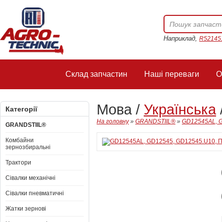
Наприклад,
R52145
Склад запчастин
Наші переваги
О
Мова /
Українська
Категорії
На головну
»
GRANDSTIIL®
»
GD12545AL, G
GRANDSTIIL®
Комбайни
зернозбиральні
Трактори
Сівалки механічні
Сівалки пневматичні
Жатки зернові