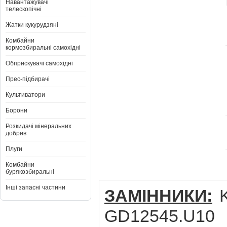
Навантажувачі
телескопічні
Жатки кукурудзяні
Комбайни
кормозбиральні самохідні
Обприскувачі самохідні
Прес-підбирачі
Культиватори
Борони
Розкидачі мінеральних
добрив
Плуги
Комбайни
бурякозбиральні
Інші запасні частини
ЗАМІННИКИ:
K
GD12545.U10