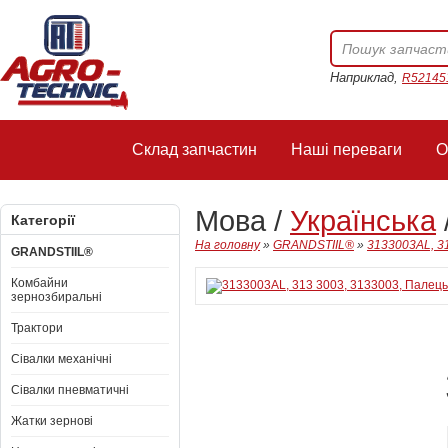
Наприклад,
R52145
Склад запчастин
Наші переваги
О
Мова /
Українська
Категорії
На головну
»
GRANDSTIIL®
»
3133003AL, 3
GRANDSTIIL®
Комбайни
зернозбиральні
Трактори
Сівалки механічні
Сівалки пневматичні
Жатки зернові