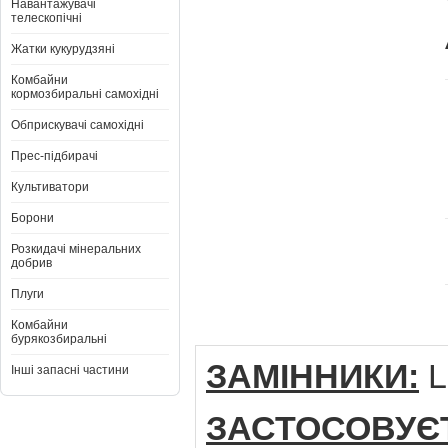
Навантажувачі
телескопічні
Жатки кукурудзяні
Комбайни
кормозбиральні самохідні
Обприскувачі самохідні
Прес-підбирачі
Культиватори
Борони
Розкидачі мінеральних
добрив
Плуги
Комбайни
бурякозбиральні
ЗАМІННИКИ:
L
Інші запасні частини
ЗАСТОСОВУЄ