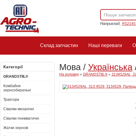
Наприклад,
R52145
Склад запчастин
Наші переваги
О
Мова /
Українська
Категорії
На головну
»
GRANDSTIIL®
»
3134529AL, 3
GRANDSTIIL®
Комбайни
зернозбиральні
Трактори
Сівалки механічні
Сівалки пневматичні
Жатки зернові