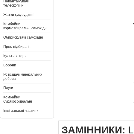
Навантажувачі
телескопічні
Жатки кукурудзяні
Комбайни
кормозбиральні самохідні
Обприскувачі самохідні
Прес-підбирачі
Культиватори
Борони
Розкидачі мінеральних
добрив
Плуги
Комбайни
бурякозбиральні
Інші запасні частини
ЗАМІННИКИ:
L