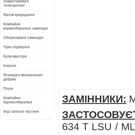
Навантажувачі
телескопічні
Жатки кукурудзяні
Комбайни
кормозбиральні самохідні
Обприскувачі самохідні
Прес-підбирачі
Культиватори
Борони
Розкидачі мінеральних
добрив
Плуги
ЗАМІННИКИ:
M
Комбайни
бурякозбиральні
ЗАСТОСОВУЄ
Інші запасні частини
634 T LSU / ML