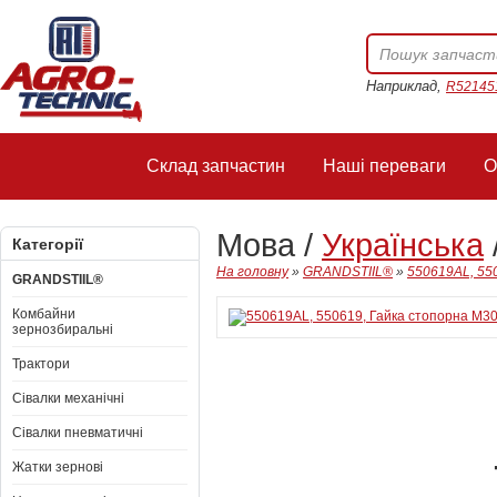
Наприклад,
R52145
Склад запчастин
Наші переваги
О
Мова /
Українська
Категорії
На головну
»
GRANDSTIIL®
»
550619AL, 55
GRANDSTIIL®
Комбайни
зернозбиральні
Трактори
Сівалки механічні
Сівалки пневматичні
Жатки зернові