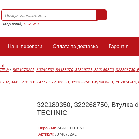
Наприклад,
R521451
Наші переваги
Оплата та доставка
Гарантія
lish
IIL®
»
80746732AL, 80746732, 84433270, 31329777, 322189350, 322268750,
322189350, 322268750, Втулка 
TECHNIC
Виробник:
AGRO-TECHNIC
Артикул:
80746732AL