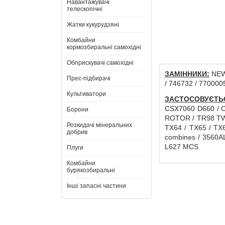
Навантажувачі
телескопічні
Жатки кукурудзяні
Комбайни
кормозбиральні самохідні
Обприскувачі самохідні
ЗАМІННИКИ:
NEW 
Прес-підбирачі
/ 746732 / 770000
Культиватори
ЗАСТОСОВУЄТЬ
CSX7060 D660 / C
Борони
ROTOR / TR98 TWI
Розкидачі мінеральних
TX64 / TX65 / TX
добрив
combines / 3560A
L627 MCS
Плуги
Комбайни
бурякозбиральні
Інші запасні частини