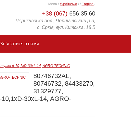
Мова
/
Українська
/
/
English
/
+38 (067)
656 35 60
Чернігівська обл., Чернігівський р-н,
с. Єрків, вул. Київська, 18 Б
Зв’язатися з нами
 Втулка d-10,1xD-30xL-14, AGRO-TECHNIC
80746732AL,
80746732, 84433270,
31329777,
d-10,1xD-30xL-14, AGRO-