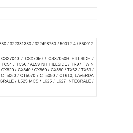
0 / 322331350 / 322498750 / 50012-4 / 550012
CSX7040 / CSX7050 / CSX7050H HILLSIDE /
/ TC54 / TC56 / AL59 NH HILLSIDE / TR97 TWIN
X820 / CX840 / CX860 / CX880 / TX62 / TX63 /
 / CT5060 / CT5070 / CT5080 / CT610, LAVERDA
TEGRALE / L525 MCS / L625 / L627 INTEGRALE /