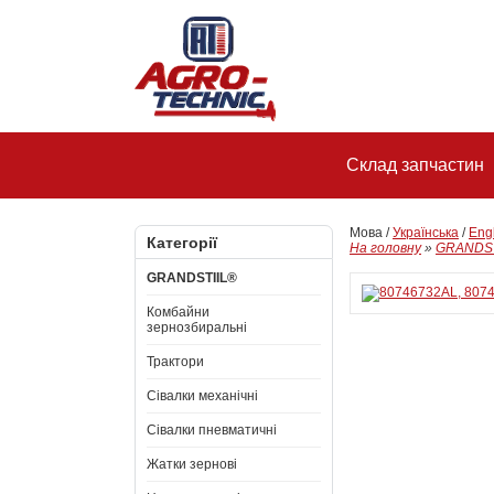
Склад запчастин
Мова /
Українська
/
Eng
Категорії
На головну
»
GRANDST
GRANDSTIIL®
Комбайни
зернозбиральні
Трактори
Сівалки механічні
Сівалки пневматичні
Жатки зернові