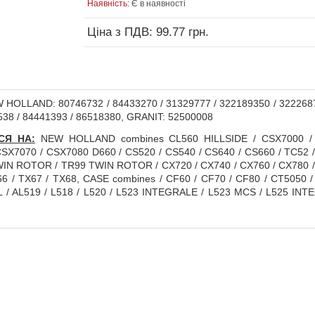
Наявність:
Є в наявності
Ціна з ПДВ: 99.77 грн.
HOLLAND: 80746732 / 84433270 / 31329777 / 322189350 / 32226875
538 / 84441393 / 86518380, GRANIT: 52500008
СЯ НА:
NEW HOLLAND combines CL560 HILLSIDE / CSX7000 / 
SX7070 / CSX7080 D660 / CS520 / CS540 / CS640 / CS660 / TC52 
N ROTOR / TR99 TWIN ROTOR / CX720 / CX740 / CX760 / CX780 / C
66 / TX67 / TX68, CASE combines / CF60 / CF70 / CF80 / CT5050
L / AL519 / L518 / L520 / L523 INTEGRALE / L523 MCS / L525 IN