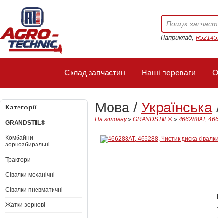
Наприклад,
R52145
Склад запчастин
Наші переваги
О
Мова /
Українська
Категорії
На головну
»
GRANDSTIIL®
»
466288AT, 466
GRANDSTIIL®
Комбайни
зернозбиральні
Трактори
Сівалки механічні
Сівалки пневматичні
Жатки зернові