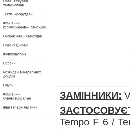
Навантажувачі
телескопічні
Жатки кукурудзяні
Комбайни
кормозбиральні самохідні
Обприскувачі самохідні
Прес-підбирачі
Культиватори
Борони
Розкидачі мінеральних
добрив
Плуги
ЗАМІННИКИ:
V
Комбайни
бурякозбиральні
ЗАСТОСОВУЄ
Інші запасні частини
Tempo F 6 / Te