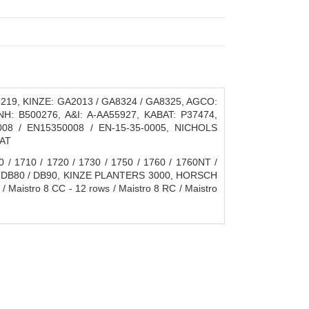
5219, KINZE: GA2013 / GA8324 / GA8325, AGCO:
H: B500276, A&I: A-AA55927, KABAT: P37474,
08 / EN15350008 / EN-15-35-0005, NICHOLS
9AT
 1710 / 1720 / 1730 / 1750 / 1760 / 1760NT /
66 / DB80 / DB90, KINZE PLANTERS 3000, HORSCH
 Maistro 8 CC - 12 rows / Maistro 8 RC / Maistro