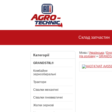
Склад запчастин
Мова /
Українська
/
Eng
Категорії
На головну
»
GRANDST
GRANDSTIIL®
Комбайни
зернозбиральні
Трактори
Сівалки механічні
Сівалки пневматичні
Жатки зернові