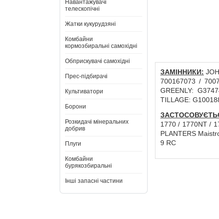
Навантажувачі
телескопічні
Жатки кукурудзяні
Комбайни
кормозбиральні самохідні
Обприскувачі самохідні
ЗАМІННИКИ:
JOHN
Прес-підбирачі
700167073 / 700
GREENLY: G37474
Культиватори
TILLAGE: G10018
Борони
ЗАСТОСОВУЄТЬ
Розкидачі мінеральних
1770 / 1770NT / 1
добрив
PLANTERS Maistro 1
9 RC
Плуги
Комбайни
бурякозбиральні
Інші запасні частини