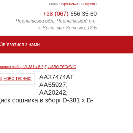
Мова
/
Українська
/
/
English
/
+38 (067)
656 35 60
Чернігівська обл., Чернігівський р-н,
с. Єрків, вул. Київська, 18 Б
Зв’язатися з нами
шника в зборі D-381 x B-3,5, AGRO-TECHNIC
AA37474AT,
AA55927,
AA20242,
иск сошника в зборі D-381 x B-