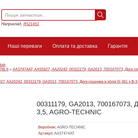
Наприклад,
R521451
Наші переваги
Оплата та доставка
Гарантія
lish
IIL®
»
AA37474AT, AA55927, AA20242, 00311179, GA2013, 700167073, Диск со
00311179, GA2013, 700167073, Д
3,5, AGRO-TECHNIC
Виробник:
AGRO-TECHNIC
Артикул:
AA37474AT