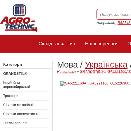
Наприклад,
R52145
Склад запчастин
Наші переваги
О
Мова /
Українська
Категорії
На головну
»
GRANDSTIIL®
»
GA5221160AT,
GRANDSTIIL®
Комбайни
зернозбиральні
Трактори
Сівалки механічні
Сівалки пневматичні
Жатки зернові