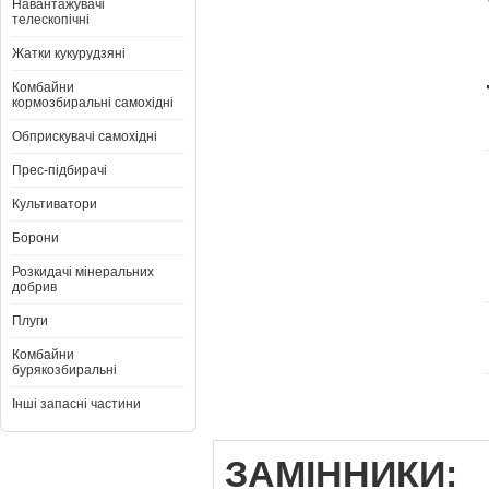
Навантажувачі
телескопічні
Жатки кукурудзяні
Комбайни
кормозбиральні самохідні
Обприскувачі самохідні
Прес-підбирачі
Культиватори
Борони
Розкидачі мінеральних
добрив
Плуги
Комбайни
бурякозбиральні
Інші запасні частини
ЗАМІННИКИ: