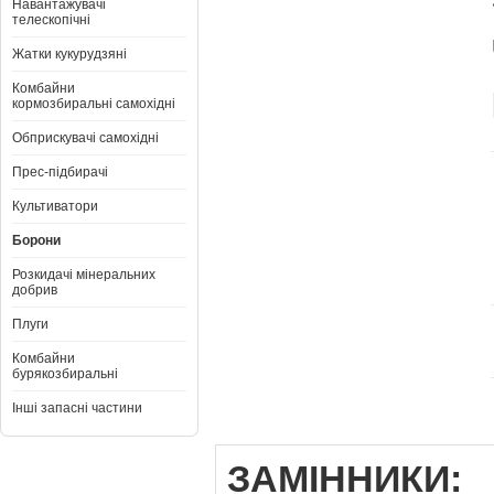
Навантажувачі
телескопічні
Жатки кукурудзяні
Комбайни
кормозбиральні самохідні
Обприскувачі самохідні
Прес-підбирачі
Культиватори
Борони
Розкидачі мінеральних
добрив
Плуги
Комбайни
бурякозбиральні
Інші запасні частини
ЗАМІННИКИ:
J