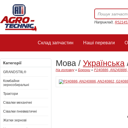
Наприклад,
R52145
Склад запчастин
Наші переваги
О
Мова /
Українська
Категорії
На головну
»
Борони
»
P240886, AN240886,
GRANDSTIIL®
Комбайни
зернозбиральні
Трактори
Сівалки механічні
Сівалки пневматичні
Жатки зернові