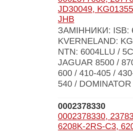
JD30049, KG01355
JHB
ЗАМІННИКИ: ISB: 
KVERNELAND: KG0
NTN: 6004LLU / 
JAGUAR 8500 / 8700
600 / 410-405 / 430
540 / DOMINATOR 88
0002378330
0002378330, 23783
6208K-2RS-C3, 62