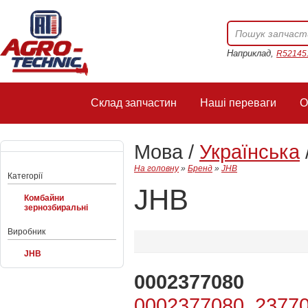
Наприклад,
R52145
Склад запчастин
Наші переваги
О
Мова /
Українська
На головну
»
Бренд
»
JHB
Категорії
JHB
Комбайни
зернозбиральні
Виробник
JHB
0002377080
0002377080, 23770