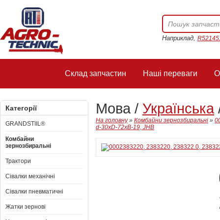
Наприклад,
R52145
Склад запчастин
Наші переваги
О
Мова /
Українська
Категорії
На головну
»
Комбайни зернозбиральні
»
0
GRANDSTIIL®
d-30xD-72xB-19, JHB
Комбайни
зернозбиральні
Трактори
Сівалки механічні
Сівалки пневматичні
Жатки зернові