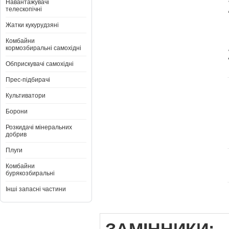
Навантажувачі
телескопічні
Жатки кукурудзяні
Комбайни
кормозбиральні самохідні
Обприскувачі самохідні
Прес-підбирачі
Культиватори
Борони
Розкидачі мінеральних
добрив
Плуги
Комбайни
бурякозбиральні
Інші запасні частини