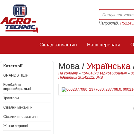
Наприклад,
R52145
Склад запчастин
Наші переваги
О
Мова /
Українська
Категорії
На головну
»
Комбайни зернозбиральні
»
0
GRANDSTIIL®
Підшипник 20x42x12, JHB
Комбайни
зернозбиральні
Трактори
Сівалки механічні
Сівалки пневматичні
Жатки зернові