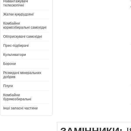
Навантажувачі
телескопічні
Жатки кукурудзяні
Комбайни
кормозбиральні самохідні
Обприскувачі самохідні
Прес-підбирачі
Культиватори
Борони
Розкидачі мінеральних
добрив
Плуги
Комбайни
бурякозбиральні
Інші запасні частини