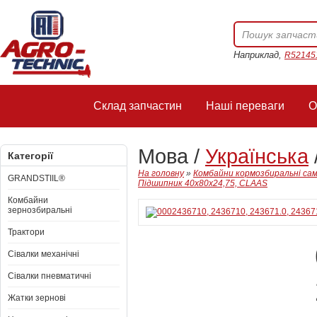
Наприклад,
R52145
Склад запчастин
Наші переваги
О
Мова /
Українська
Категорії
На головну
»
Комбайни кормозбиральні сам
GRANDSTIIL®
Підшипник 40x80x24,75, CLAAS
Комбайни
зернозбиральні
Трактори
Сівалки механічні
Сівалки пневматичні
Жатки зернові