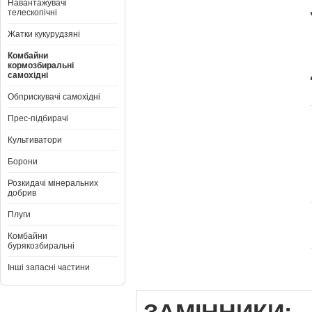
Навантажувачі
телескопічні
Жатки кукурудзяні
Комбайни
кормозбиральні
самохідні
Обприскувачі самохідні
Прес-підбирачі
Культиватори
Борони
Розкидачі мінеральних
добрив
Плуги
Комбайни
бурякозбиральні
Інші запасні частини