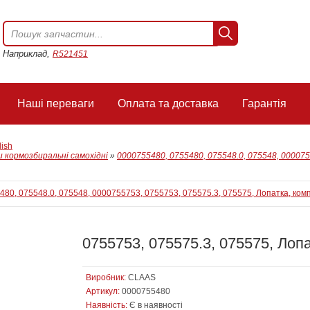
Наприклад,
R521451
Наші переваги
Оплата та доставка
Гарантія
lish
 кормозбиральні самохідні
»
0000755480, 0755480, 075548.0, 075548, 000075
0755753, 075575.3, 075575, Лоп
Виробник:
CLAAS
Артикул:
0000755480
Наявність:
Є в наявності