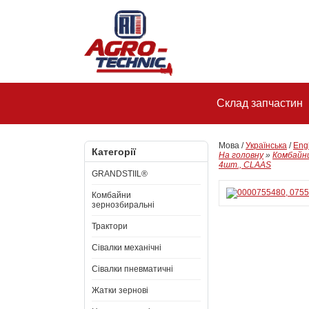
Склад запчастин
Мова /
Українська
/
Eng
Категорії
На головну
»
Комбайни
4шт., CLAAS
GRANDSTIIL®
Комбайни
зернозбиральні
Трактори
Сівалки механічні
Сівалки пневматичні
Жатки зернові