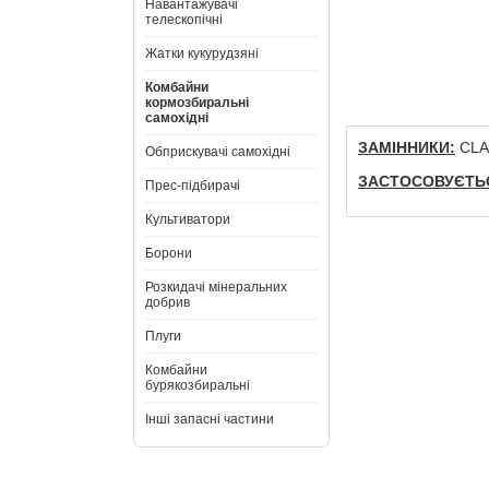
Навантажувачі
телескопічні
Жатки кукурудзяні
Комбайни
кормозбиральні
самохідні
ЗАМІННИКИ:
CLAA
Обприскувачі самохідні
ЗАСТОСОВУЄТЬС
Прес-підбирачі
Культиватори
Борони
Розкидачі мінеральних
добрив
Плуги
Комбайни
бурякозбиральні
Інші запасні частини