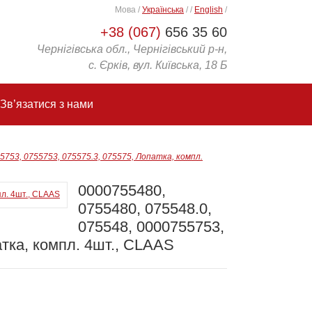
Мова
/
Українська
/
/
English
/
+38 (067)
656 35 60
Чернігівська обл., Чернігівський р-н,
с. Єрків, вул. Київська, 18 Б
Зв’язатися з нами
5753, 0755753, 075575.3, 075575, Лопатка, компл.
0000755480,
0755480, 075548.0,
075548, 0000755753,
атка, компл. 4шт., CLAAS