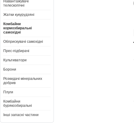
Навантажувачі
телескопічні
Жатки кукурудзяні
Комбайни
кормозбиральні
самохідні
Обприскувачі самохідні
Прес-підбирачі
Культиватори
Борони
Розкидачі мінеральних
добрив
Плуги
Комбайни
бурякозбиральні
Інші запасні частини