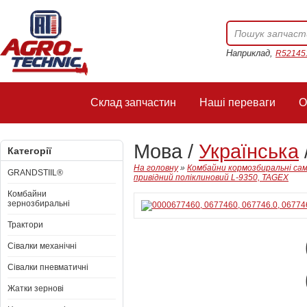
Наприклад,
R52145
Склад запчастин
Наші переваги
О
Мова /
Українська
Категорії
На головну
»
Комбайни кормозбиральні сам
GRANDSTIIL®
привідний поліклиновий L-9350, TAGEX
Комбайни
зернозбиральні
Трактори
Сівалки механічні
Сівалки пневматичні
Жатки зернові