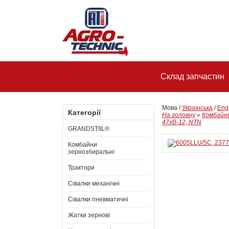
Склад запчастин
Мова /
Українська
/
Eng
Категорії
На головну
»
Комбайни
47xB-12, NTN
GRANDSTIIL®
Комбайни
зернозбиральні
Трактори
Сівалки механічні
Сівалки пневматичні
Жатки зернові