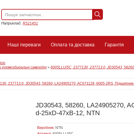
Наприклад,
R521451
Наші переваги
Оплата та доставка
Гарантія
lish
 кормозбиральні самохідні
»
6005LLU/5C, 2377130, 237713.0, JD30543, 5826
JD30543, 58260, LA24905270, A
d-25xD-47xB-12, NTN
Виробник:
NTN
Артикул:
6005LLU/5C