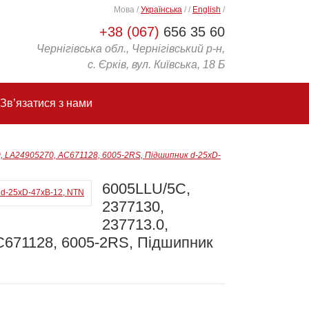
Мова
/
Українська
/
/
English
/
+38 (067)
656 35 60
Чернігівська обл., Чернігівський р-н,
с. Єрків, вул. Київська, 18 Б
Зв’язатися з нами
0, LA24905270, AC671128, 6005-2RS, Підшипник d-25xD-
6005LLU/5C,
2377130,
237713.0,
C671128, 6005-2RS, Підшипник