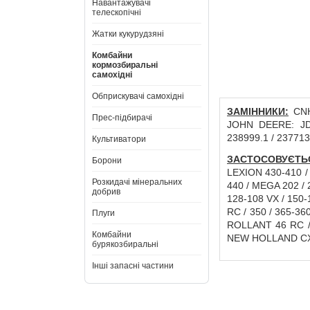
Навантажувачі
телескопічні
Жатки кукурудзяні
Комбайни
кормозбиральні
самохідні
Обприскувачі самохідні
ЗАМІННИКИ:
CNH
Прес-підбирачі
JOHN DEERE: JD3
238999.1 / 237713
Культиватори
ЗАСТОСОВУЄТЬ
Борони
LEXION 430-410 / 
Розкидачі мінеральних
440 / MEGA 202 / 20
добрив
128-108 VX / 150-
RC / 350 / 365-360
Плуги
ROLLANT 46 RC / 
Комбайни
NEW HOLLAND CX
бурякозбиральні
Інші запасні частини