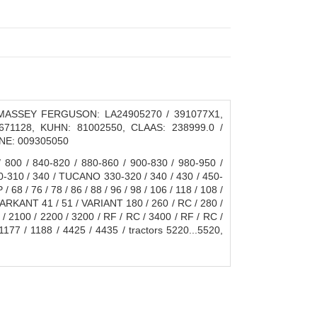
 MASSEY FERGUSON: LA24905270 / 391077X1,
71128, KUHN: 81002550, CLAAS: 238999.0 /
ONE: 009305050
800 / 840-820 / 880-860 / 900-830 / 980-950 /
0-310 / 340 / TUCANO 330-320 / 340 / 430 / 450-
8 / 76 / 78 / 86 / 88 / 96 / 98 / 106 / 118 / 108 /
RKANT 41 / 51 / VARIANT 180 / 260 / RC / 280 /
 2100 / 2200 / 3200 / RF / RC / 3400 / RF / RC /
 / 1188 / 4425 / 4435 / tractors 5220...5520,