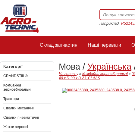
Наприклад,
R52145
Склад запчастин
Наші переваги
О
Мова /
Українська
Категорії
На головну
»
Комбайни зернозбиральні
»
0
GRANDSTIIL®
40 x D-90 x B-23, CLAAS
Комбайни
зернозбиральні
Трактори
Сівалки механічні
Сівалки пневматичні
Жатки зернові