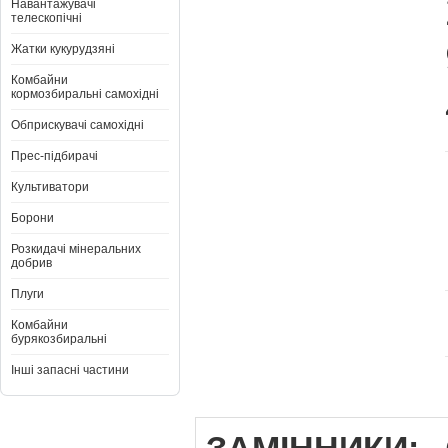
Навантажувачі
телескопічні
Жатки кукурудзяні
Комбайни
кормозбиральні самохідні
Обприскувачі самохідні
Прес-підбирачі
Культиватори
Борони
Розкидачі мінеральних
добрив
Плуги
Комбайни
бурякозбиральні
Інші запасні частини