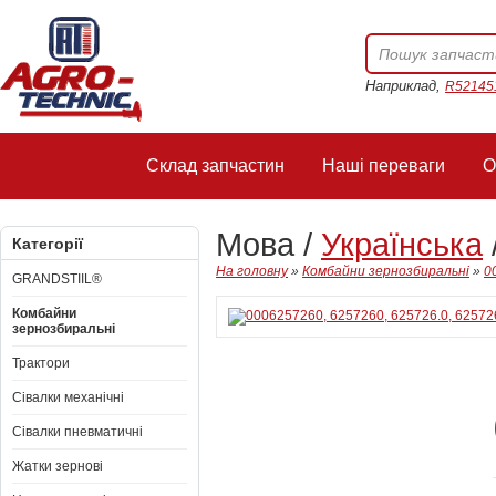
Наприклад,
R52145
Склад запчастин
Наші переваги
О
Мова /
Українська
Категорії
На головну
»
Комбайни зернозбиральні
»
0
GRANDSTIIL®
Комбайни
зернозбиральні
Трактори
Сівалки механічні
Сівалки пневматичні
Жатки зернові