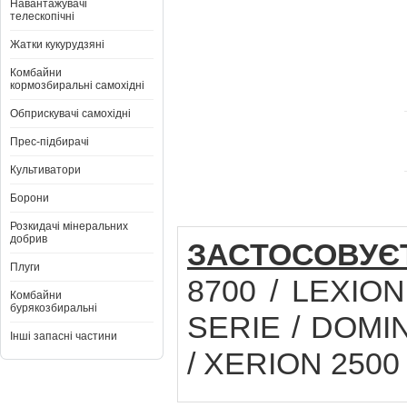
Навантажувачі
телескопічні
Жатки кукурудзяні
Комбайни
кормозбиральні самохідні
Обприскувачі самохідні
Прес-підбирачі
Культиватори
Борони
Розкидачі мінеральних
добрив
ЗАСТОСОВУЄ
Плуги
8700 / LEXION
Комбайни
бурякозбиральні
SERIE / DOMIN
Інші запасні частини
/ XERION 2500 