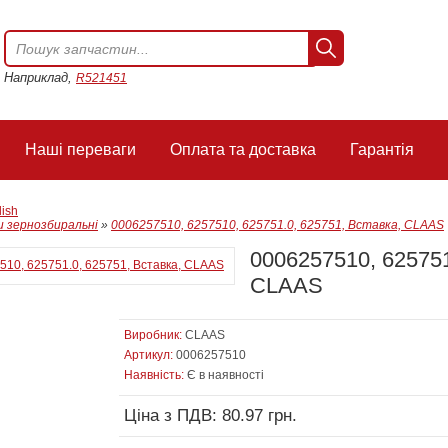
Наприклад,
R521451
Наші переваги
Оплата та доставка
Гарантія
lish
 зернозбиральні
»
0006257510, 6257510, 625751.0, 625751, Вставка, CLAAS
0006257510, 625751
CLAAS
Виробник:
CLAAS
Артикул:
0006257510
Наявність:
Є в наявності
Ціна з ПДВ: 80.97 грн.