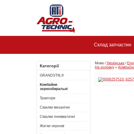
Склад запчастин
Мова /
Українська
/
Eng
Категорії
На головну
»
Комбайни
GRANDSTIIL®
Комбайни
зернозбиральні
Трактори
Сівалки механічні
Сівалки пневматичні
Жатки зернові