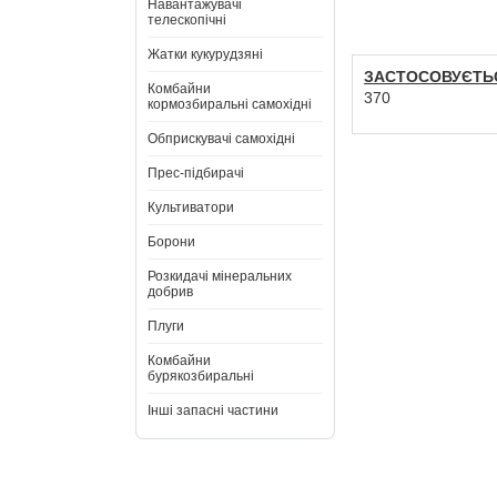
Навантажувачі
телескопічні
Жатки кукурудзяні
ЗАСТОСОВУЄТЬ
Комбайни
370
кормозбиральні самохідні
Обприскувачі самохідні
Прес-підбирачі
Культиватори
Борони
Розкидачі мінеральних
добрив
Плуги
Комбайни
бурякозбиральні
Інші запасні частини