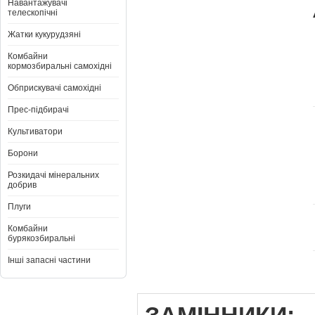
Навантажувачі
телескопічні
Жатки кукурудзяні
Комбайни
кормозбиральні самохідні
Обприскувачі самохідні
Прес-підбирачі
Культиватори
Борони
Розкидачі мінеральних
добрив
Плуги
Комбайни
бурякозбиральні
Інші запасні частини