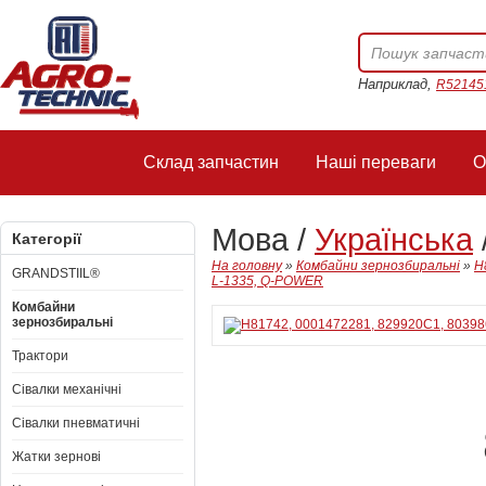
Наприклад,
R52145
Склад запчастин
Наші переваги
О
Мова /
Українська
Категорії
На головну
»
Комбайни зернозбиральні
»
H
GRANDSTIIL®
L-1335, Q-POWER
Комбайни
зернозбиральні
Трактори
Сівалки механічні
Сівалки пневматичні
Жатки зернові