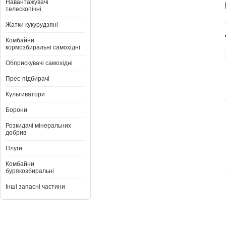
Навантажувачі
телескопічні
Жатки кукурудзяні
Комбайни
кормозбиральні самохідні
Обприскувачі самохідні
Прес-підбирачі
Культиватори
Борони
Розкидачі мінеральних
добрив
Плуги
Комбайни
бурякозбиральні
Інші запасні частини