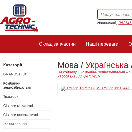
Наприклад,
R52145
Склад запчастин
Наші переваги
О
Мова /
Українська
Категорії
На головну
»
Комбайни зернозбиральні
»
H
GRANDSTIIL®
насоса L-1580, Q-POWER
Комбайни
зернозбиральні
Трактори
Сівалки механічні
Сівалки пневматичні
Жатки зернові