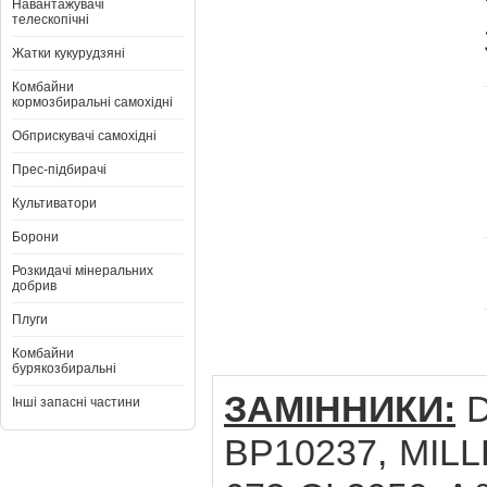
Навантажувачі
телескопічні
Жатки кукурудзяні
Комбайни
кормозбиральні самохідні
Обприскувачі самохідні
Прес-підбирачі
Культиватори
Борони
Розкидачі мінеральних
добрив
Плуги
Комбайни
бурякозбиральні
ЗАМІННИКИ:
D
Інші запасні частини
BP10237, MILLE