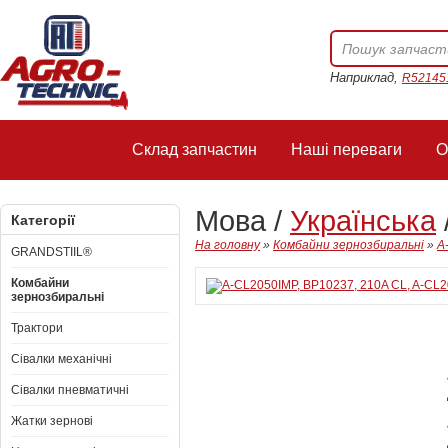
Наприклад,
R52145
Склад запчастин
Наші переваги
О
Мова /
Українська
Категорії
На головну
»
Комбайни зернозбиральні
»
A
GRANDSTIIL®
Комбайни
зернозбиральні
Трактори
Сівалки механічні
Сівалки пневматичні
Жатки зернові