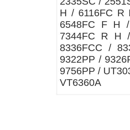
2335SC / 2551
H / 6116FC R 
6548FC F H /
7344FC R H /
8336FCC / 83
9322PP / 9326
9756PP / UT303
VT6360A