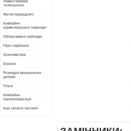
Навантажувачі
телескопічні
Жатки кукурудзяні
Комбайни
кормозбиральні самохідні
Обприскувачі самохідні
Прес-підбирачі
Культиватори
Борони
Розкидачі мінеральних
добрив
Плуги
Комбайни
бурякозбиральні
Інші запасні частини