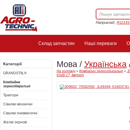
Наприклад,
R52145
Склад запчастин
Наші переваги
О
Мова /
Українська
Категорії
На головну
»
Комбайни зернозбиральні
»
J
GRANDSTIIL®
63xB-17, Імпорт
Комбайни
зернозбиральні
Трактори
Сівалки механічні
Сівалки пневматичні
Жатки зернові