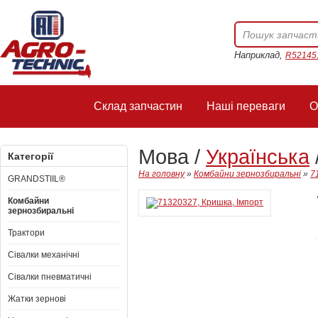
Наприклад,
R52145
Склад запчастин
Наші переваги
О
Мова /
Українська
Категорії
На головну
»
Комбайни зернозбиральні
»
7
GRANDSTIIL®
Комбайни
зернозбиральні
Трактори
Сівалки механічні
Сівалки пневматичні
Жатки зернові