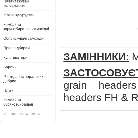
Навантажувачі
телескопічні
Жатки кукурудзяні
Комбайни
кормозбиральні самохідні
Обприскувачі самохідні
Прес-підбирачі
ЗАМІННИКИ:
M
Культиватори
Борони
ЗАСТОСОВУЄ
Розкидачі мінеральних
добрив
grain headers
Плуги
headers FH & 
Комбайни
бурякозбиральні
Інші запасні частини