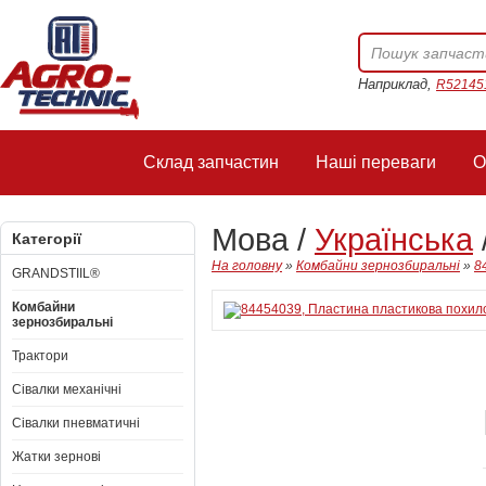
Наприклад,
R52145
Склад запчастин
Наші переваги
О
Мова /
Українська
Категорії
На головну
»
Комбайни зернозбиральні
»
8
GRANDSTIIL®
Комбайни
зернозбиральні
Трактори
Сівалки механічні
Сівалки пневматичні
Жатки зернові