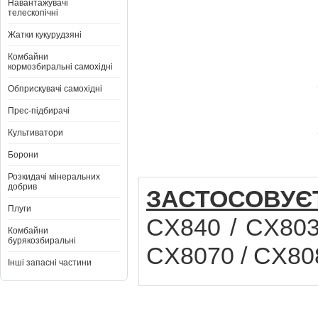
Навантажувачі
телескопічні
Жатки кукурудзяні
Комбайни
кормозбиральні самохідні
Обприскувачі самохідні
Прес-підбирачі
Культиватори
Борони
Розкидачі мінеральних
добрив
ЗАСТОСОВУЄ
Плуги
CX840 / CX803
Комбайни
бурякозбиральні
CX8070 / CX80
Інші запасні частини