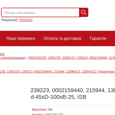
Наприклад,
R521451
Наші переваги
Оплата та доставка
Гарантія
lish
 зернозбиральні
»
0002392230, 2392230, 239223.0, 239223, 0002159440, 215
239223, 0002159440, 215944, 13
d-45xD-100xB-25, ISB
Виробник:
ISB
Артикул:
0002392230