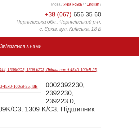
Мова
/
Українська
/
/
English
/
+38 (067)
656 35 60
Чернігівська обл., Чернігівський р-н,
с. Єрків, вул. Київська, 18 Б
Зв’язатися з нами
944, 1309K/C3, 1309 K/C3, Підшипник d-45xD-100xB-25,
0002392230,
2392230,
239223.0,
09K/C3, 1309 K/C3, Підшипник