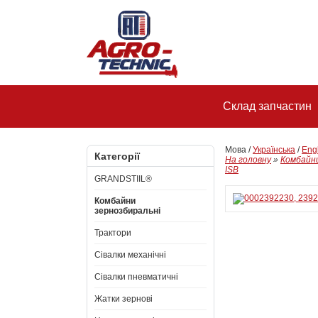
Склад запчастин
Мова /
Українська
/
Eng
Категорії
На головну
»
Комбайни
ISB
GRANDSTIIL®
Комбайни
зернозбиральні
Трактори
Сівалки механічні
Сівалки пневматичні
Жатки зернові