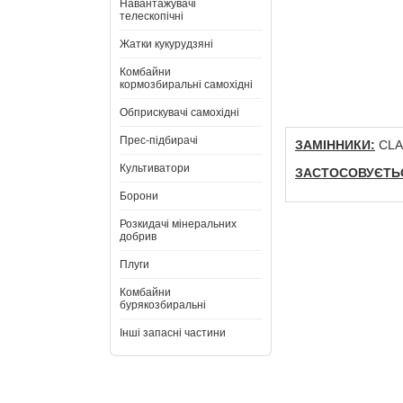
Навантажувачі
телескопічні
Жатки кукурудзяні
Комбайни
кормозбиральні самохідні
Обприскувачі самохідні
Прес-підбирачі
ЗАМІННИКИ:
CLAA
Культиватори
ЗАСТОСОВУЄТЬС
Борони
Розкидачі мінеральних
добрив
Плуги
Комбайни
бурякозбиральні
Інші запасні частини