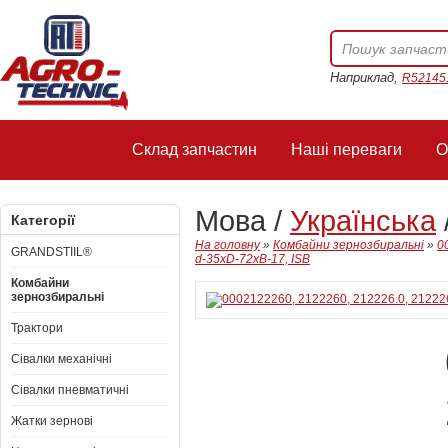
Наприклад,
R52145
Склад запчастин
Наші переваги
О
Мова /
Українська
Категорії
На головну
»
Комбайни зернозбиральні
»
0
GRANDSTIIL®
d-35xD-72xB-17, ISB
Комбайни
зернозбиральні
Трактори
Сівалки механічні
Сівалки пневматичні
Жатки зернові