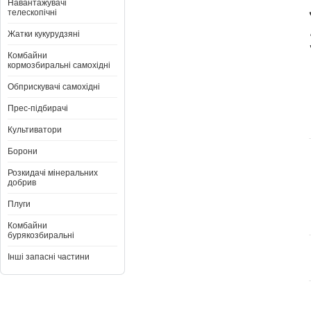
Навантажувачі
телескопічні
Жатки кукурудзяні
Комбайни
кормозбиральні самохідні
Обприскувачі самохідні
Прес-підбирачі
Культиватори
Борони
Розкидачі мінеральних
добрив
Плуги
Комбайни
бурякозбиральні
Інші запасні частини