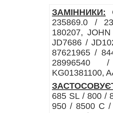
ЗАМІННИКИ:
C
235869.0 / 23
180207, JOHN
JD7686 / JD1
87621965 / 84
28996540 /
KG01381100, A&
ЗАСТОСОВУЄ
685 SL / 800 / 
950 / 8500 C /