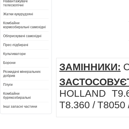
Навантажувачі
телескопічні
Жатки кукурудзяні
Комбайни
кормозбиральні самохідні
Обприскувачі самохідні
Прес-підбирачі
Культиватори
Борони
ЗАМІННИКИ:
C
Розкидачі мінеральних
добрив
ЗАСТОСОВУЄ
Плуги
HOLLAND T9.61
Комбайни
бурякозбиральні
T8.360 / T8050 
Інші запасні частини