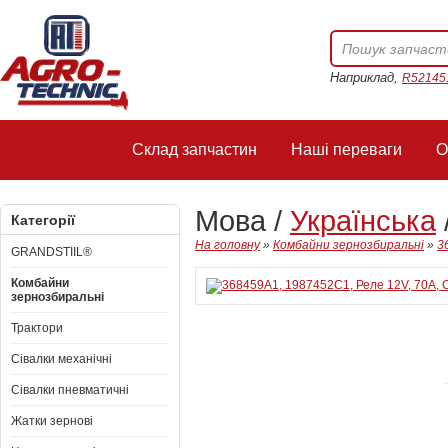
Наприклад,
R52145
Склад запчастин
Наші переваги
О
Мова /
Українська
Категорії
На головну
»
Комбайни зернозбиральні
»
3
GRANDSTIIL®
Комбайни
зернозбиральні
Трактори
Сівалки механічні
Сівалки пневматичні
Жатки зернові