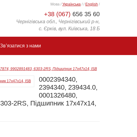
Мова
/
Українська
/
/
English
/
+38 (067)
656 35 60
Чернігівська обл., Чернігівський р-н,
с. Єрків, вул. Київська, 18 Б
Зв’язатися з нами
27874, 9902891483, 6303-2RS, Підшипник 17x47x14, ISB
0002394340,
2394340, 239434.0,
0001326480,
6303-2RS, Підшипник 17x47x14,