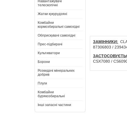
Навантажувачі
телескопічні
Жатки кукурудзяні
Комбайни
кормозбиральні самохідні
Обприскувачі самохідні
ЗАМІННИКИ:
CLAA
Прес-підбирачі
87306803 / 239434
Культиватори
ЗАСТОСОВУЄТЬ
CSX7080 / CS6090
Борони
Розкидачі мінеральних
добрив
Плуги
Комбайни
бурякозбиральні
Інші запасні частини