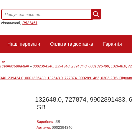
Наприклад,
R521451
Наші переваги
Оплата та доставка
Гарантія
lish
 зернозбиральні
»
0002394340, 2394340, 239434.0, 0001326480, 132648.0, 7
132648.0, 727874, 9902891483, 
ISB
Виробник:
ISB
Артикул:
0002394340