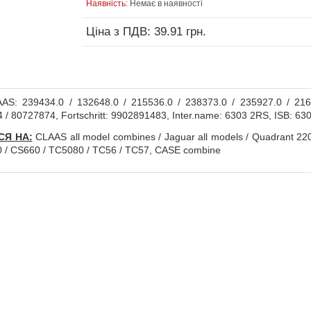
Наявність:
Немає в наявності
Ціна з ПДВ: 39.91 грн.
S: 239434.0 / 132648.0 / 215536.0 / 238373.0 / 235927.0 / 2
 / 80727874, Fortschritt: 9902891483, Inter.name: 6303 2RS, ISB: 6
СЯ НА:
CLAAS all model combines / Jaguar all models / Quadrant 
 / CS660 / TC5080 / TC56 / TC57, CASE combine