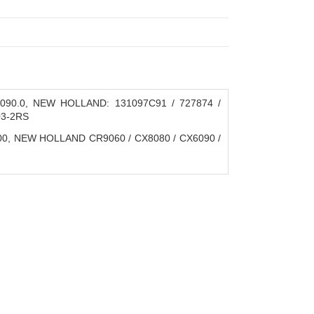
16090.0, NEW HOLLAND: 131097C91 / 727874 /
303-2RS
2200, NEW HOLLAND CR9060 / CX8080 / CX6090 /