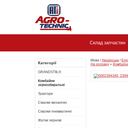
Склад запчастин
Мова /
Українська
/
Eng
Категорії
На головну
»
Комбайни
GRANDSTIIL®
Комбайни
зернозбиральні
Трактори
Сівалки механічні
Сівалки пневматичні
Жатки зернові