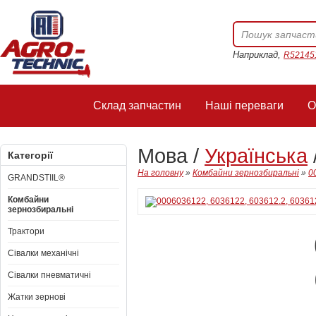
Наприклад,
R52145
Склад запчастин
Наші переваги
О
Мова /
Українська
Категорії
На головну
»
Комбайни зернозбиральні
»
0
GRANDSTIIL®
Комбайни
зернозбиральні
Трактори
Сівалки механічні
Сівалки пневматичні
Жатки зернові