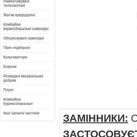
Навантажувачі
телескопічні
Жатки кукурудзяні
Комбайни
кормозбиральні самохідні
Обприскувачі самохідні
Прес-підбирачі
Культиватори
Борони
Розкидачі мінеральних
добрив
Плуги
Комбайни
бурякозбиральні
Інші запасні частини
ЗАМІННИКИ:
C
ЗАСТОСОВУЄ