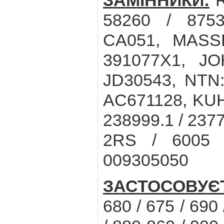
ЗАМІННИКИ:
R
58260 / 875
CA051, MASS
391077X1, JO
JD30543, NTN
AC671128, KUH
238999.1 / 2377
2RS / 6005 
009305050
ЗАСТОСОВУЄ
680 / 675 / 690