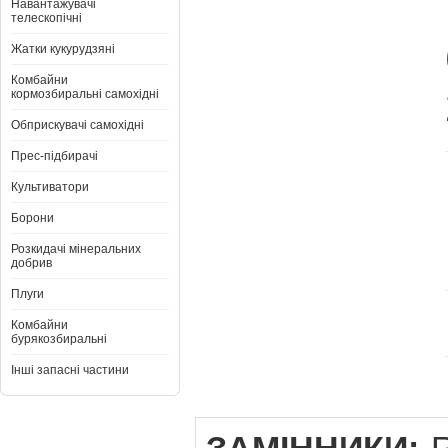
Навантажувачі
телескопічні
Жатки кукурудзяні
Комбайни
кормозбиральні самохідні
Обприскувачі самохідні
Прес-підбирачі
Культиватори
Борони
Розкидачі мінеральних
добрив
Плуги
Комбайни
бурякозбиральні
Інші запасні частини