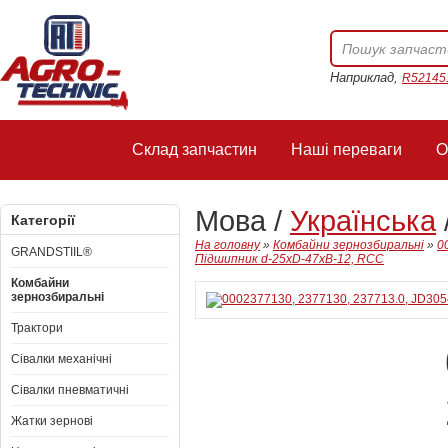
Наприклад,
R52145
Склад запчастин
Наші переваги
О
Мова /
Українська
Категорії
На головну
»
Комбайни зернозбиральні
»
0
GRANDSTIIL®
Підшипник d-25xD-47xB-12, RCC
Комбайни
зернозбиральні
Трактори
Сівалки механічні
Сівалки пневматичні
Жатки зернові