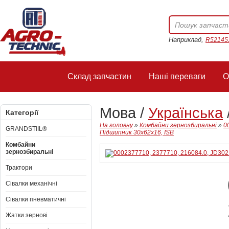
Наприклад,
R52145
Склад запчастин
Наші переваги
О
Мова /
Українська
Категорії
На головну
»
Комбайни зернозбиральні
»
0
GRANDSTIIL®
Підшипник 30x62x16, ISB
Комбайни
зернозбиральні
Трактори
Сівалки механічні
Сівалки пневматичні
Жатки зернові