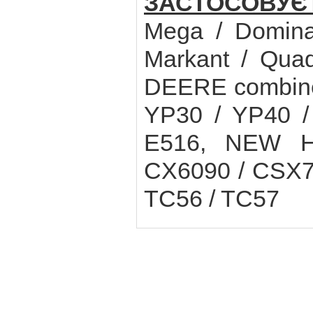
ЗАСТОСОВУЄ
Mega / Dominat
Markant / Qua
DEERE combine
YP30 / YP40 
E516, NEW H
CX6090 / CSX7
TC56 / TC57