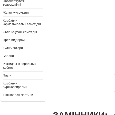
Навантажувачі
телескопічні
Жатки кукурудзяні
Комбайни
кормозбиральні самохідні
Обприскувачі самохідні
Прес-підбирачі
Культиватори
Борони
Розкидачі мінеральних
добрив
Плуги
Комбайни
бурякозбиральні
Інші запасні частини