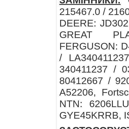
ЗАМІННИКИ:
C
215467.0 / 216
DEERE: JD3021
GREAT PLA
FERGUSON: D41
/ LA34041123
340411237 / 0
80412667 / 92
A52206, Fortsc
NTN: 6206LLUC
GYE45KRRB, I