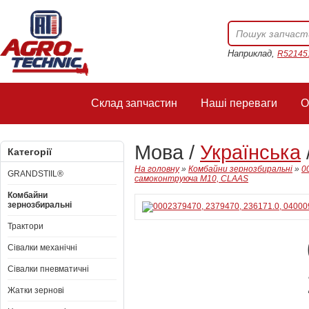
Наприклад,
R52145
Склад запчастин
Наші переваги
О
Мова /
Українська
Категорії
На головну
»
Комбайни зернозбиральні
»
0
GRANDSTIIL®
самоконтруюча M10, CLAAS
Комбайни
зернозбиральні
Трактори
Сівалки механічні
Сівалки пневматичні
Жатки зернові