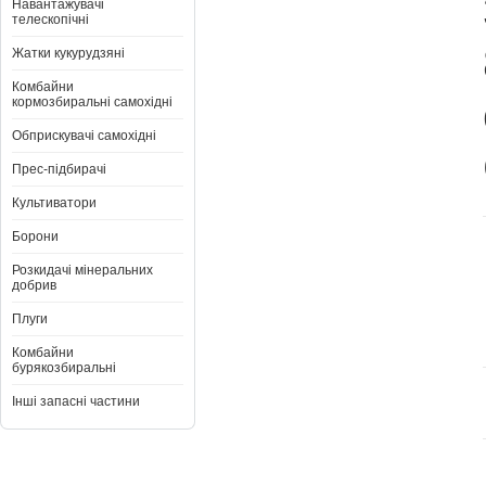
Навантажувачі
телескопічні
Жатки кукурудзяні
Комбайни
кормозбиральні самохідні
Обприскувачі самохідні
Прес-підбирачі
Культиватори
Борони
Розкидачі мінеральних
добрив
Плуги
Комбайни
бурякозбиральні
Інші запасні частини